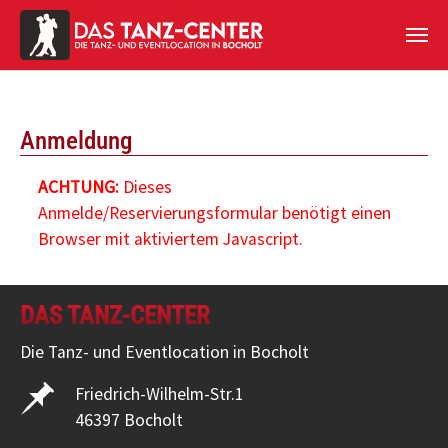
Zum Hauptinhalt springen
Anmeldung
ACHTUNG:
Dieses
Anmelde/Reservierungsformular benötigt einen
Browser mit aktiviertem Javascript.
DAS TANZ-CENTER
Die Tanz- und Eventlocation in Bocholt
Friedrich-Wilhelm-Str.1
46397 Bocholt