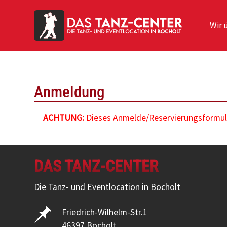
Wir 
Zum Hauptinhalt springen
Anmeldung
ACHTUNG:
Dieses Anmelde/Reservierungsformular
DAS TANZ-CENTER
Die Tanz- und Eventlocation in Bocholt
Friedrich-Wilhelm-Str.1
46397 Bocholt