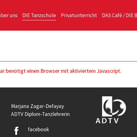
über uns
DIE Tanzschule
Privatunterricht
DAS Café / DIE 
 benötigt einen Browser mit aktiviertem Javascript.
Marjana Zagar-Defayay
ADTV Diplom-Tanzlehrerin
facebook