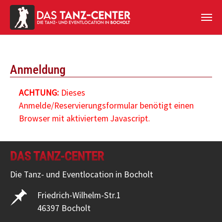
Zum Hauptinhalt springen
Anmeldung
ACHTUNG:
Dieses
Anmelde/Reservierungsformular benötigt einen
Browser mit aktiviertem Javascript.
DAS TANZ-CENTER
Die Tanz- und Eventlocation in Bocholt
Friedrich-Wilhelm-Str.1
46397 Bocholt