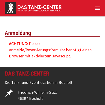
Zum Hauptinhalt springen
Anmeldung
ACHTUNG:
Dieses
Anmelde/Reservierungsformular benötigt einen
Browser mit aktiviertem Javascript.
DAS TANZ-CENTER
Die Tanz- und Eventlocation in Bocholt
Friedrich-Wilhelm-Str.1
46397 Bocholt